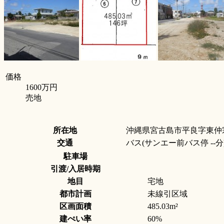
価格
1600万円
売地
所在地
沖縄県宮古島市平良字東仲
交通
バス(サンエー前バス停 --分
駐車場
引渡/入居時期
地目
宅地
都市計画
未線引区域
区画面積
485.03m²
建ぺい率
60%