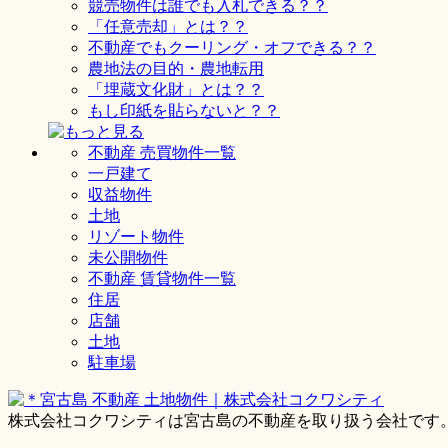
競売物件は誰でも入札できる？？
「任意売却」とは？？
不動産でもクーリング・オフできる？？
農地法の目的・農地転用
「埋蔵文化財」とは？？
もし印紙を貼らないと？？
不動産 売買物件一覧
一戸建て
収益物件
土地
リゾート物件
未公開物件
不動産 賃貸物件一覧
住居
店舗
土地
駐車場
株式会社コクワシティは宮古島の不動産を取り扱う会社です