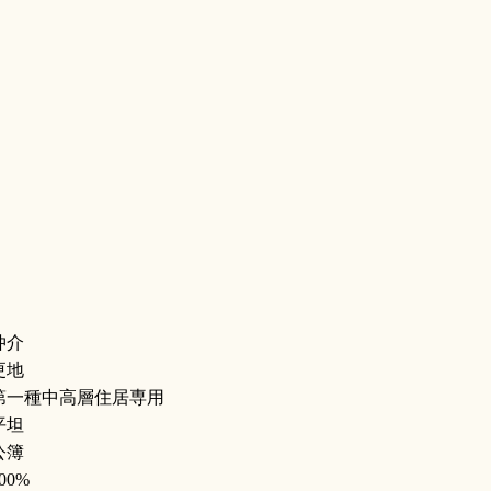
仲介
更地
第一種中高層住居専用
平坦
公簿
00%