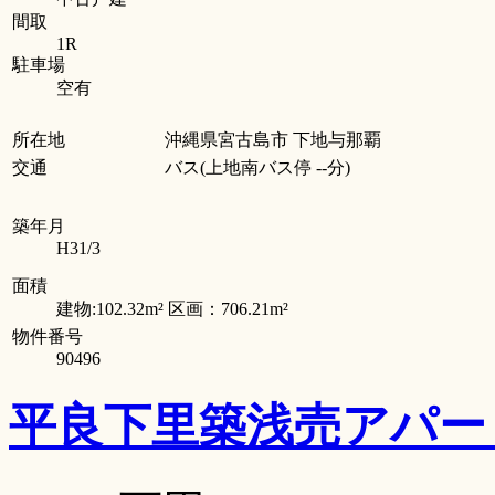
間取
1R
駐車場
空有
所在地
沖縄県宮古島市 下地与那覇
交通
バス(上地南バス停 --分)
築年月
H31/3
面積
建物:102.32m² 区画：706.21m²
物件番号
90496
平良下里築浅売アパ