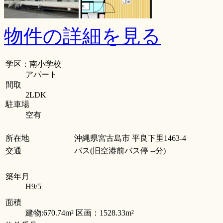
物件の詳細を見る
学区：南小学校
アパート
間取
2LDK
駐車場
空有
所在地
沖縄県宮古島市 平良下里1463-4
交通
バス(旧空港前バス停 --分)
築年月
H9/5
面積
建物:670.74m² 区画：1528.33m²