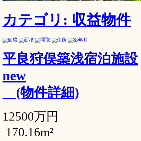
カテゴリ: 収益物件
価格
面積
間取
住所
築年月
平良狩俣築浅宿泊施設
new
(物件詳細)
12500万円
170.16m²