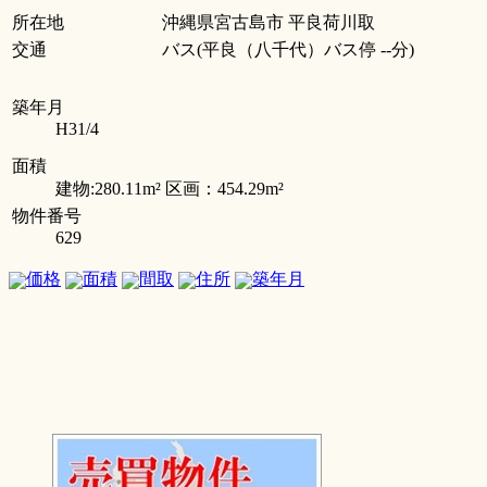
所在地
沖縄県宮古島市 平良荷川取
交通
バス(平良（八千代）バス停 --分)
築年月
H31/4
面積
建物:280.11m² 区画：454.29m²
物件番号
629
価格
面積
間取
住所
築年月