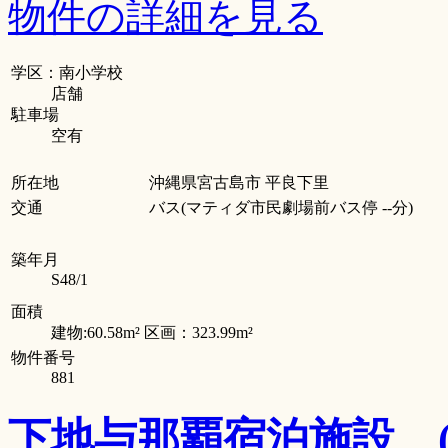
物件の詳細を見る
学区：南小学校
店舗
駐車場
空有
所在地
沖縄県宮古島市 平良下里
交通
バス(マティダ市民劇場前バス停 --分)
築年月
S48/1
面積
建物:60.58m² 区画：323.99m²
物件番号
881
下地与那覇宿泊施設