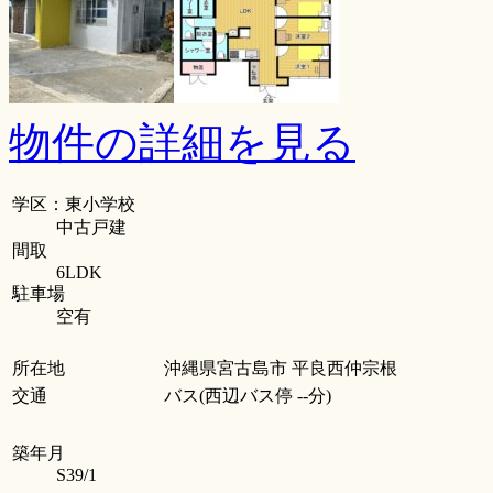
物件の詳細を見る
学区：東小学校
中古戸建
間取
6LDK
駐車場
空有
所在地
沖縄県宮古島市 平良西仲宗根
交通
バス(西辺バス停 --分)
築年月
S39/1