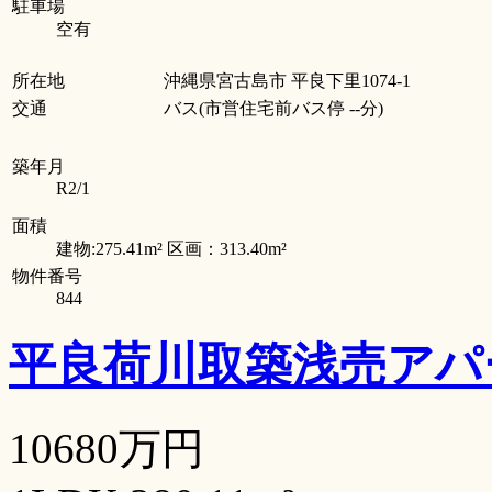
駐車場
空有
所在地
沖縄県宮古島市 平良下里1074-1
交通
バス(市営住宅前バス停 --分)
築年月
R2/1
面積
建物:275.41m² 区画：313.40m²
物件番号
844
平良荷川取築浅売ア
10680万円