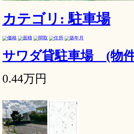
カテゴリ: 駐車場
価格
面積
間取
住所
築年月
サワダ貸駐車場
(物
0.44万円