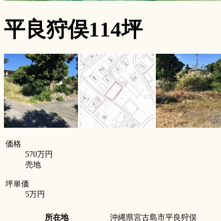
平良狩俣114坪
価格
570万円
売地
坪単価
5万円
所在地
沖縄県宮古島市平良狩俣