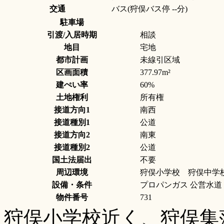
交通
バス(狩俣バス停 --分)
駐車場
引渡/入居時期
相談
地目
宅地
都市計画
未線引区域
区画面積
377.97m²
建ぺい率
60%
土地権利
所有権
接道方向1
南西
接道種別1
公道
接道方向2
南東
接道種別2
公道
国土法届出
不要
周辺環境
狩俣小学校 狩俣中学
設備・条件
プロパンガス 公営水道
物件番号
731
狩俣小学校近く、狩俣集