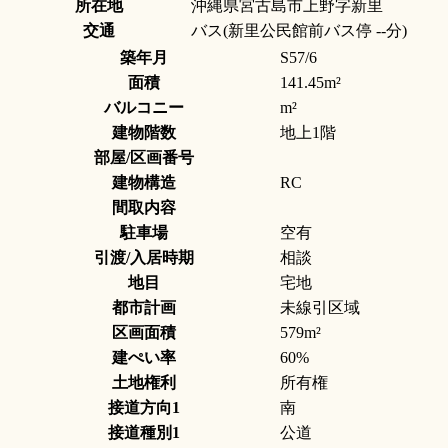
所在地
沖縄県宮古島市上野字新里
交通
バス(新里公民館前バス停 --分)
築年月
S57/6
面積
141.45m²
バルコニー
m²
建物階数
地上1階
部屋/区画番号
建物構造
RC
間取内容
駐車場
空有
引渡/入居時期
相談
地目
宅地
都市計画
未線引区域
区画面積
579m²
建ぺい率
60%
土地権利
所有権
接道方向1
南
接道種別1
公道