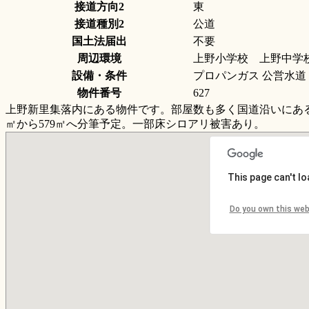
接道方向2
東
接道種別2
公道
国土法届出
不要
周辺環境
上野小学校 上野中学
設備・条件
プロパンガス 公営水道
物件番号
627
上野新里集落内にある物件です。部屋数も多く国道沿いにある
㎡から579㎡へ分筆予定。一部床シロアリ被害あり。
This page can't l
Do you own this web